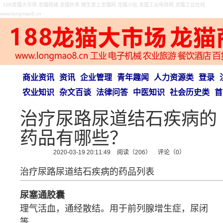
188龙猫大市场 龙猫商城 龙猫外卖 做生意上龙猫网 龙猫小站 龙猫工业电商网 龙猫工业在线
www.longmao8.cn
商业资讯
资讯
企业管理
青年趣闻
人力资源类
登录
农业知识
杂文百谈
法律问答
中医知识
社会历史类
首
治疗尿路尿道结石疾病的
药品有哪些？
2020-03-19 20:11:49
阅读（206）
评论（0）
治疗尿路尿道结石疾病的药品列表
尿塞通胶囊
理气
活血，
通经
散结。用于
前列腺增生症
，
尿闭
等。