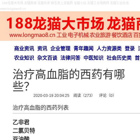
188龙猫大市场 龙猫商城 龙猫外卖 做生意上龙猫网 龙猫小站 龙猫工业电商网 龙猫工业在线
www.longmao8.cn
商业资讯
资讯
企业管理
青年趣闻
人力资源类
登录
农业知识
杂文百谈
法律问答
中医知识
社会历史类
首
治疗高血脂的西药有哪
些？
2020-03-19 20:04:25
阅读（273）
评论（0）
治疗高血脂的西药列表
乙非君
二氯贝特
亚油酸