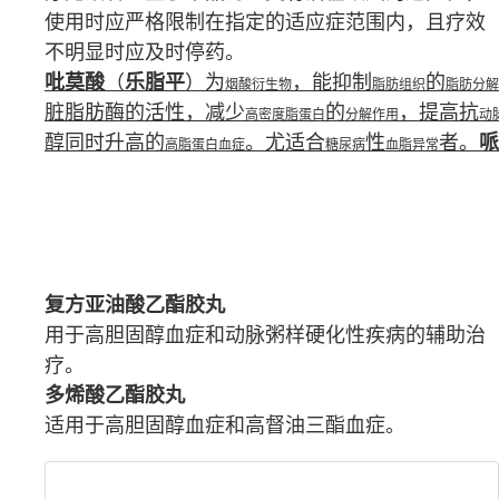
使用时应严格限制在指定的
适应症
范围内，且疗效
不明显时应及时停药。
吡莫酸
（
乐脂平
）
为
，能抑制
的
烟酸衍生物
脂肪组织
脂肪分解
脏脂肪酶的活性，减少
的
，提高抗
高密度脂蛋白
分解作用
动
醇同时升高的
。尤适合
性
者。
哌
高脂蛋白血症
糖尿病
血脂异常
复方亚油酸乙酯胶丸
用于
高胆固醇血症
和
动脉粥样硬化
性疾病的辅助治
疗。
多烯酸乙酯胶丸
适用于高
胆固醇
血症
和高督油三酯血症。