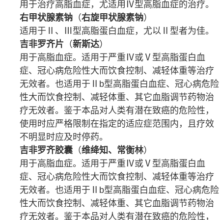
用于治疗
高脂血症
，尤适用Ⅳ型高脂
血症
的治疗。
右甲状腺素钠
（
右旋甲状腺素钠
）
适用于Ⅱ、Ⅲ型
高脂蛋白血症
，尤以Ⅱ型者为佳。
吉非罗齐片
（
新斯达
）
用于
高脂血症
。适用于严重Ⅳ或Ⅴ型
高脂蛋白血
症
、
冠心病
危险性大而饮食控制、减轻体重等治疗
无效者。也适用于Ⅱb型高脂蛋白血症、冠心病危险
性大而饮食控制、减轻体重、其它
血脂
调节药物治
疗无效者。鉴于本品对人类有潜在致癌的危险性，
使用时应严格限制在指定的
适应症
范围内，且疗效
不明显时应及时停药。
吉非罗齐胶囊
（
维绛知、常衡林
）
用于
高脂血症
。适用于严重Ⅳ或Ⅴ型
高脂蛋白血
症
、
冠心病
危险性大而饮食控制、减轻体重等治疗
无效者。也适用于Ⅱb型高脂蛋白血症、冠心病危险
性大而饮食控制、减轻体重、其它
血脂
调节药物治
疗无效者。鉴于本品对人类有潜在致癌的危险性，