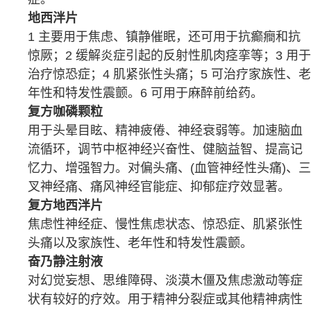
地西泮片
1 主要用于
焦虑
、
镇静
催眠，还可用于抗癫癎和抗
惊厥
；2 缓解
炎症
引起的
反射
性
肌肉
痉挛等；3 用于
治疗
惊恐症
；4
肌紧张
性
头痛
；5 可治疗家族性、老
年性和
特发性震颤
。6 可用于
麻醉
前给药。
复方咖磷颗粒
用于
头晕目眩
、精神疲倦、
神经衰弱
等。加速脑血
流循环，调节中枢神经兴奋性、健脑益智、提高记
忆力、增强智力。对
偏头痛
、(
血管神经性头痛
)、
三
叉神经痛
、
痛风
神经官能症
、
抑郁症
疗效显著。
复方地西泮片
焦虑性神经症
、慢性
焦虑状态
、
惊恐症
、
肌紧张
性
头痛
以及家族性、老年性和
特发性震颤
。
奋乃静注射液
对
幻觉
妄想、
思维障碍
、淡漠
木僵
及
焦虑
激动等症
状有较好的疗效。用于
精神分裂症
或其他
精神病
性