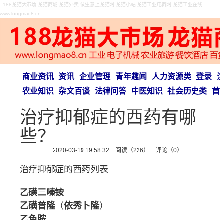
188龙猫大市场 龙猫商城 龙猫外卖 做生意上龙猫网 龙猫小站 龙猫工业电商网 龙猫工业在线
www.longmao8.cn
商业资讯
资讯
企业管理
青年趣闻
人力资源类
登录
农业知识
杂文百谈
法律问答
中医知识
社会历史类
首
治疗抑郁症的西药有哪
些？
2020-03-19 19:58:32
阅读（226）
评论（0）
治疗抑郁症的西药列表
乙磺三嗪铵
乙磺普隆
（
依秀卜隆
）
乙色胺