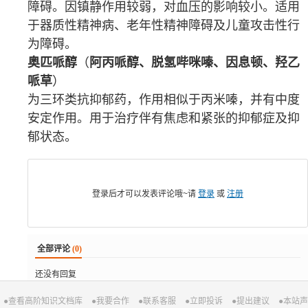
障碍。因
镇静
作用较弱，对
血压
的影响较小。适用
于器质性精神病、老年性精神障碍及儿童攻击性行
为障碍。
奥匹哌醇
（
阿丙哌醇、脱氢哔咪嗪、因息顿、羟乙
哌草
）
为三环类
抗抑郁药
，作用相似于
丙米嗪
，并有中度
安定作用。用于治疗伴有
焦虑
和紧张的
抑郁症
及
抑
郁状态
。
登录后才可以发表评论哦~请
登录
或
注册
全部评论
(0)
还没有回复
●查看高阶知识文档库
●我要合作
●联系客服
●立即投诉
●提出建议
●本站声