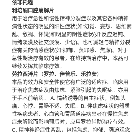
依非托唑
利培酮口腔崩解片
用于治疗急性和
慢性精神分裂症
以及其它各种
精神
病
性状态的明显的阳性症状(如:
幻觉
、妄想、
思维紊
乱
、敌视、怀疑)和明显的阴性症状(如:
反应迟钝
、
情绪淡漠及社交淡漠、少语)。也可减轻与
精神分裂
症
有关的情感症状(如:
抑郁
、负罪感、
焦虑
)。对于
急性期
治疗有效的患者，在维持期治疗中，本品可
继续发挥其临床疗效。
劳拉西泮片
（
罗拉、佳普乐、乐拉安
）
本品的效力和安全性使它有广泛的
适应症
。临床用
于治疗
焦虑症
及由
焦虑
、紧张引起的
失眠症
。亦用
于手术前给药。 A. 情绪诱导的自主症状，例如
头
痛
、
心悸
、胃肠不适、
失眠
。B. 伴焦虑症状的器质
性疾病患者、
心血管
和
胃肠道
疾病患者在慢性焦虑
症未解除而影响预后时，应用
罗拉
辅助治疗有效。
C.
精神神经症
性紊乱，包括焦虑、
抑郁
、
强迫观念