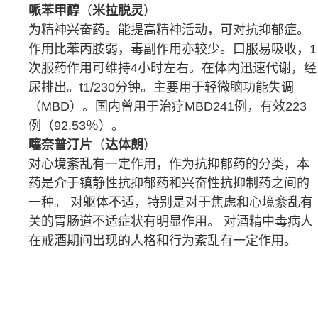
哌苯甲醇
（
米拉脱灵
）
为
精神兴奋药
。能提高精神活动，可对抗
抑郁症
。
作用比
苯丙胺
弱，
毒副作用
亦较少。口服易吸收，1
次服药作用可维持4小时左右。在体内迅速
代谢
，经
尿排出。t1/230分钟。主要用于轻微脑功能失调
（MBD）。国内曾用于治疗MBD241例，有效223
例（92.53％）。
噻奈普汀片
（
达体朗
）
对心境紊乱有一定作用，作为
抗抑郁药
的分类，本
药是介于
镇静
性抗抑郁药和
兴奋性
抗抑制药之间的
一种。 对躯体不适，特别是对于
焦虑
和心境紊乱有
关的
胃肠道
不适症状有明显作用。 对
酒精中毒
病人
在戒酒期间出现的人格和行为紊乱有一定作用。