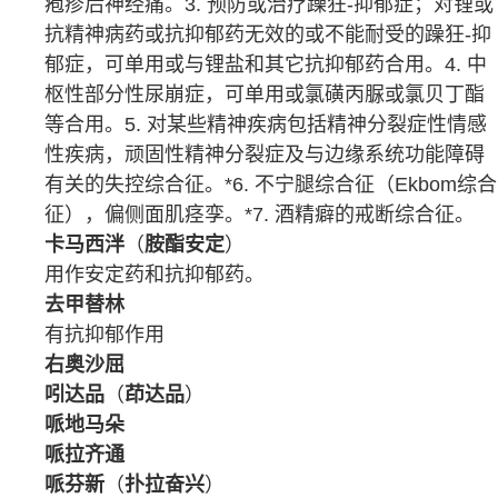
疱疹后神经痛
。3. 预防或治疗
躁狂
-
抑郁症
；对锂或
抗精神病药
或
抗抑郁药
无效的或不能耐受的躁狂-抑
郁症，可单用或与锂盐和其它抗抑郁药合用。4. 中
枢性部分性
尿崩症
，可单用或
氯磺丙脲
或
氯贝丁酯
等合用。5. 对某些
精神疾病
包括
精神分裂症
性情感
性疾病，顽固性精神分裂症及与
边缘系统
功能障碍
有关的失控
综合征
。*6.
不宁腿综合征
（Ekbom综合
征），偏侧面肌痉孪。*7.
酒精
癖的
戒断综合征
。
卡马西泮
（
胺酯安定
）
用作安定药和
抗抑郁药
。
去甲替林
有抗抑郁作用
右奥沙屈
吲达品
（
茚达品
）
哌地马朵
哌拉齐通
哌芬新
（
扑拉奋兴
）