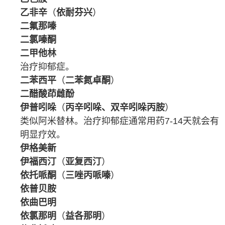
乙非辛
（
依耐芬兴
）
二氟那嗪
二氯嗪酮
二甲他林
治疗抑郁症。
二苯西平
（
二苯氮卓酮
）
二醋酸茚雌酚
伊普吲哚
（
丙辛吲哚、双辛吲哚丙胺
）
类似
阿米替林
。治疗抑郁症通常用药7-14天就会有
明显疗效。
伊格美新
伊福西汀
（
亚复西汀
）
依托哌酮
（
三唑丙哌嗪
）
依普贝胺
依曲巴明
依氯那明
（
益各那明
）