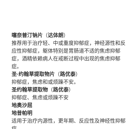
噻奈普汀钠片
（
达体朗
）
推荐用于治疗轻、中或重度
抑郁症
，
神经
源性和反
应性抑郁症，躯体特别是
胃肠道
不适的
焦虑
抑郁
症，
酒精依赖
病人在戒断过程中出现的焦虑抑郁
症。
圣·约翰草提取物片
（
路优泰
）
抑郁症
，
焦虑
和或
烦躁不安
。
圣约翰草提取物
（
路优泰
）
抑郁症
、
焦虑
或
烦躁不安
地奥沙屈
地昔帕明
适用于治疗内源性，
更年期
、反应性及神经性
抑郁
症
。