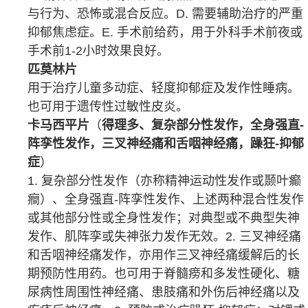
与行为、恐怖或混合反应。D. 需要辅助治疗的严重
抑郁焦虑症。E. 手术前给药，用于
外科手术
前夜或
手术前1-2小时效果良好。
匹莫林片
用于治疗
儿童多动症
、轻度
抑郁症
及
发作性睡病
。
也可用于遗传性
过敏性皮炎
。
卡马西平片
（
得理多、复杂部分性发作，全身强直-
阵孪性发作，三叉神经痛和舌咽神经痛，躁狂-抑郁
症
）
1. 复杂部分性发作（亦称精神运动性发作或
颞叶
癫
癎）、全身
强直
-阵孪性发作、上述两种混合性发作
或其他部分性或全身性发作；对典型或不典型
失神
发作、肌阵孪或失神张力发作无效。2.
三叉神经痛
和
舌咽神经痛
发作，亦用作三叉神经痛缓解后的长
期预防性用药。也可用于
脊髓痨
和
多发性硬化
、
糖
尿病
性周围性
神经痛
、患肢痛和
外伤
后神经痛以及