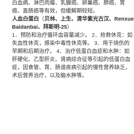
白血病
、
淋巴肉瘤
、
乳腺癌
、
卵巢癌
、
肺癌
、
胃
癌
、
直肠癌
等有效，但缓解期较短。
人血白蛋白
（
贝林、上生、清华紫光古汉、Renxue
Baidanbai、拜斯明-25
）
1．预防和治疗循环
血容量
减少。 2．抢救
休克
：如
失血性休克
，
感染中毒性休克
等。 3．用于
烧伤
的
早期和后期治疗。 4．治疗
低蛋白血症
和
水肿
：如
肝硬化
、
乙型肝炎
、
肾病综合征
等引起的低蛋白血
症，因
食管
、胃、
肠道
疾病引起的慢性
营养缺乏
，
术后营养治疗，以及
脑水肿
等。