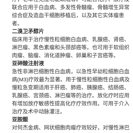
联合应用于
白血病
、
多发性骨髓瘤
、
骨髓增生异常
综合症
及
造血干细胞
移植
后，以及其它实体瘤患
者。
二溴卫矛醇片
临床用于治疗慢性
粒细胞
白血病
、
乳腺癌
、
肾癌
、
淋巴瘤
、
黑色素瘤
和头颈部癌等。也可用于
软组织
肉瘤
、
脑瘤
、
消化道
肿瘤
、
卵巢
和
子宫癌
等。
亚砷酸注射液
急性非淋巴细胞性白血病
，以
急性早幼粒细胞白血
病
(M3)疗效最为显著。用于
慢性粒细胞性白血病
及
慢粒急变期适用于
肝癌
、
肺癌
、
胰腺癌
、
结肠癌
、
乳腺癌
、
宫颈癌
、
淋巴瘤
等的治疗。放
化疗
时应用
有增加
放疗
敏感性提高化疗疗效作用。可用于
介入
治疗
及术中
动脉
灌注。
亚胺醌
对
何杰金病
、
网状细胞肉瘤
疗效较好，对慢性淋巴