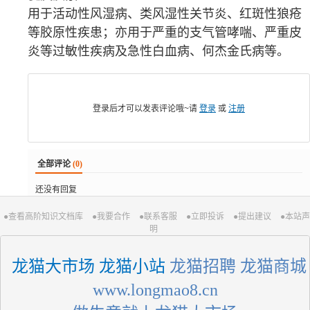
用于活动性
风湿病
、
类风湿性关节炎
、红斑性狼疮
等
胶原
性疾患；亦用于严重的
支气管哮喘
、严重
皮
炎
等
过敏性疾病
及
急性白血病
、
何杰金氏病
等。
登录后才可以发表评论哦~请
登录
或
注册
全部评论
(0)
还没有回复
●查看高阶知识文档库
●我要合作
●联系客服
●立即投诉
●提出建议
●本站声
明
 龙猫大市场 龙猫小站
 龙猫招聘 龙猫商城
 www.longmao8.cn 