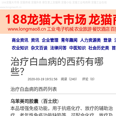
188龙猫大市场 龙猫商城 龙猫外卖 做生意上龙猫网 龙猫小站 龙猫工业电商网 龙猫工业在线
www.longmao8.cn
商业资讯
资讯
企业管理
青年趣闻
人力资源类
登录
农业知识
杂文百谈
法律问答
中医知识
社会历史类
首
治疗白血病的西药有哪
些？
2020-03-19 19:51:56
阅读（240）
评论（0）
治疗白血病的西药列表
乌苯美司胶囊
（
百士欣
）
本品增强
免疫功能
，用于抗癌
化疗
、
放疗
的辅助治
疗，老年性免疫功能缺陷等。可配合化疗、放疗及