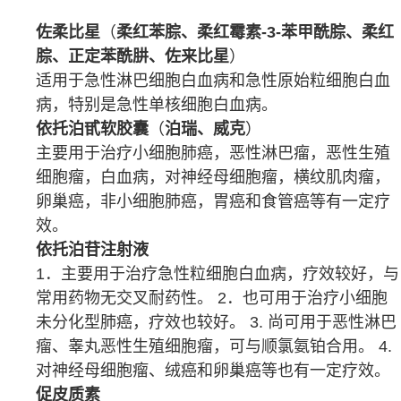
佐柔比星
（
柔红苯腙、柔红霉素-3-苯甲酰腙、柔红
腙、正定苯酰肼、佐来比星
）
适用于
急性淋巴细胞白血病
和急性原始
粒细胞
白血
病
，特别是
急性单核细胞白血病
。
依托泊甙软胶囊
（
泊瑞、威克
）
主要用于治疗
小细胞
肺癌
，
恶性淋巴瘤
，恶性
生殖
细胞瘤
，
白血病
，对
神经母细胞瘤
，
横纹肌肉瘤
，
卵巢癌
，
非小细胞肺癌
，
胃癌
和
食管癌
等有一定疗
效。
依托泊苷注射液
1．主要用于治疗急性
粒细胞
白血病
，疗效较好，与
常用药物无交叉耐药性。 2．也可用于治疗
小细胞
未分化型
肺癌
，疗效也较好。 3. 尚可用于
恶性淋巴
瘤
、
睾丸
恶性
生殖细胞瘤
，可与
顺氯氨铂
合用。 4.
对
神经母细胞瘤
、
绒癌
和
卵巢癌
等也有一定疗效。
促皮质素