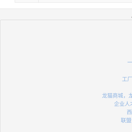
 工
 龙猫商城，
 企业
 
   