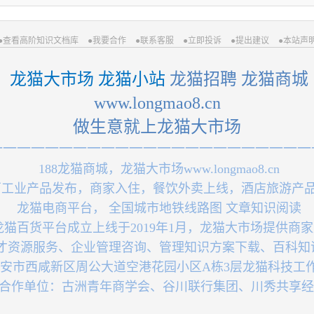
●查看高阶知识文档库
●我要合作
●联系客服
●立即投诉
●提出建议
●本站声
 龙猫大市场 龙猫小站
 龙猫招聘 龙猫商城
 www.longmao8.cn 
做生意就上龙猫大市场
一一一一一一一一一一一一一一一一一一一一一一一
 188龙猫商城，龙猫大市场www.longmao8.cn
厂工业产品发布，商家入住，餐饮外卖上线，酒店旅游产
 龙猫电商平台， 全国城市地铁线路图 文章知识阅读
龙猫百货平台成立上线于2019年1月，龙猫大市场提供商
人才资源服务、企业管理咨询、管理知识方案下载、百科知
西安市西咸新区周公大道空港花园小区A栋3层龙猫科技工
联盟合作单位：古洲青年商学会、谷川联行集团、川秀共享