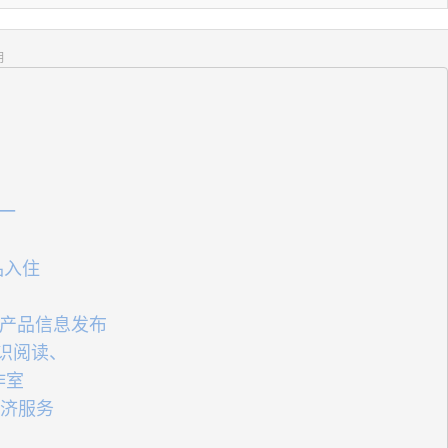
明
一
品入住
家产品信息发布
识阅读、
作室
经济服务