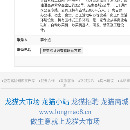
金县紫城工业园（中埔村），地理交通位置非常优越，距
汕湛高速紫金西出口约3公里，距离县城5公里，已开通园
区公交专线。公司现拥有占地25000平方米，厂房自建，
办公楼、宿舍、食堂、员工活动中心等完善厂房工作生活
环境设施，拥有园林式工作环境，是一家专业从事商业电
磁炉，自动炒菜机，炒菜机器人，研发、销售及工程设
计。
联系人
李小姐
联系电话
提交验证码查看联系方式
●查看高阶知识文档库
●我要合作
●联系客服
●立即投诉
●提出建议
●本站声
明
 龙猫大市场 龙猫小站
 龙猫招聘 龙猫商城
 www.longmao8.cn 
做生意就上龙猫大市场