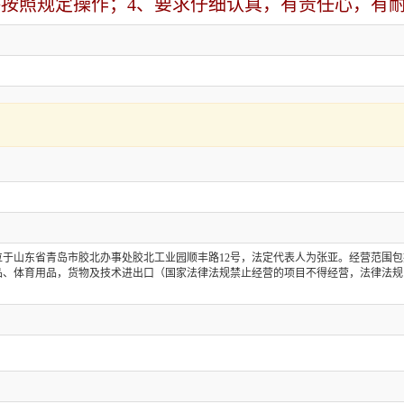
按照规定操作；4、要求仔细认真，有责任心，有耐
册地位于山东省青岛市胶北办事处胶北工业园顺丰路12号，法定代表人为张亚。经营范
品、体育用品，货物及技术进出口（国家法律法规禁止经营的项目不得经营，法律法规