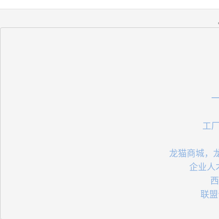
 工
 龙猫商城，
 企业
 
   