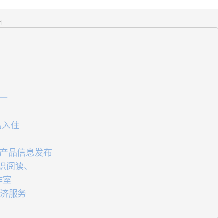
明
一
品入住
家产品信息发布
识阅读、
作室
经济服务