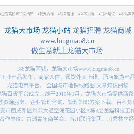
●查看高阶知识文档库
●我要合作
●联系客服
●立即投诉
●提出建议
●本站声
 龙猫大市场 龙猫小站
 龙猫招聘 龙猫商城
 www.longmao8.cn 
做生意就上龙猫大市场
一一一一一一一一一一一一一一一一一一一一一一一
 188龙猫商城，龙猫大市场www.longmao8.cn
厂工业产品发布，商家入住，餐饮外卖上线，酒店旅游产
 龙猫电商平台， 全国城市地铁线路图 文章知识阅读
龙猫百货平台成立上线于2019年1月，龙猫大市场提供商
人才资源服务、企业管理咨询、管理知识方案下载、百科知
西安市西咸新区周公大道空港花园小区A栋3层龙猫科技工
联盟合作单位：古洲青年商学会、谷川联行集团、川秀共享