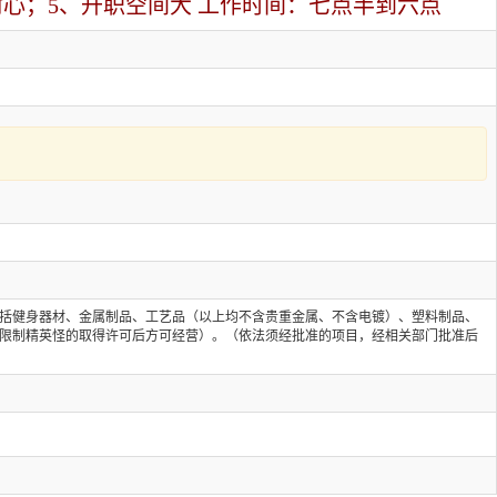
心；5、升职空间大 工作时间：七点半到六点
围包括健身器材、金属制品、工艺品（以上均不含贵重金属、不含电镀）、塑料制品、
限制精英怪的取得许可后方可经营）。（依法须经批准的项目，经相关部门批准后