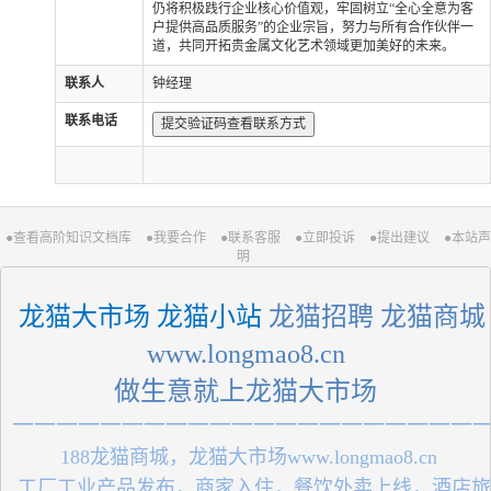
仍将积极践行企业核心价值观，牢固树立“全心全意为客
户提供高品质服务”的企业宗旨，努力与所有合作伙伴一
道，共同开拓贵金属文化艺术领域更加美好的未来。
联系人
钟经理
联系电话
提交验证码查看联系方式
●查看高阶知识文档库
●我要合作
●联系客服
●立即投诉
●提出建议
●本站声
明
 龙猫大市场 龙猫小站
 龙猫招聘 龙猫商城
 www.longmao8.cn 
做生意就上龙猫大市场
一一一一一一一一一一一一一一一一一一一一一
 188龙猫商城，龙猫大市场www.longmao8.cn
 工厂工业产品发布，商家入住，餐饮外卖上线，酒店