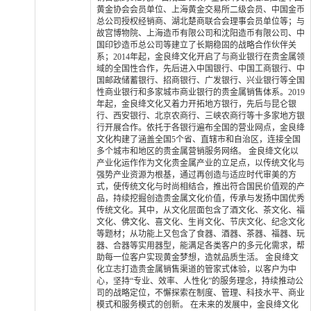
黄金协会会员单位、上海黄金交易所二级会员、中国金币
总公司授权经销商、湖北楚商联合会理事会员单位等；与
故宫博物院、上海造币有限公司和沈阳造币有限公司、中
国印钞造币总公司等建立了长期稳固的战略合作伙伴关
系；2014年起，金良绛文化开启了与商业银行在贵金属领
域的全国性合作，先后进入中国银行、中国工商银行、中
国邮政储蓄银行、招商银行、广发银行、兴业银行等全国
性商业银行和多家城市商业银行的贵金属销售体系。2019
年起，金良绛文化又着力开拓地方银行，先后与昆仑银
行、西安银行、北京农商行、三峡农商行等十多家地方银
行开展合作。依托于各银行遍布全国的营业网点，金良绛
文化构建了涵盖全国5个省、直辖市和自治区，连接全国
多个城市和地区的贵金属营销服务网络。 金良绛文化以
产业化运作作为文化贵金属产业的立足点，以传统文化与
强势产业资源为根基，通过再创造与适应时代审美的方
式，使传统文化与时尚相结合，推出符合国民价值观的产
品，持续挖掘创造贵金属文化价值，传承与发扬中国优秀
传统文化。其中，从文化层面包含了酒文化、茶文化、福
文化、佛文化、喜文化、生肖文化、节庆文化、纪念文化
等题材；从功能上又包含了食器、酒器、茶器、福器、玩
器、合器等实用器型，能满足各类客户的多元化需求，帮
助每一位客户实现黄金梦想，造就品质生活。 金良绛文
化立志打造贵金属销售渠道的管家式体验，以客户为中
心，坚持“专业、效率、人性化”的服务理念，持续推动公
司的战略定位，不懈探索在制度、管理、科技水平、商业
模式和服务模式的创新。 在未来的发展中，金良绛文化