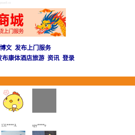
o8.cn
博文
发布上门服务
发布康体酒店旅游
资讯
登录
131****A
spy****e