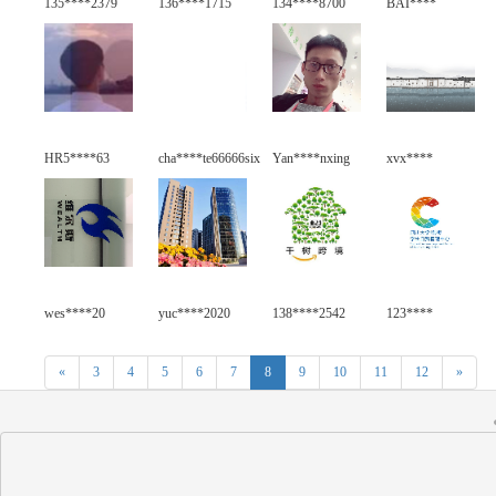
135****2379
136****1715
134****8700
BAI****
HR5****63
cha****te66666six
Yan****nxing
xvx****
wes****20
yuc****2020
138****2542
123****
«
3
4
5
6
7
8
9
10
11
12
»