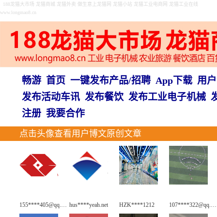
188龙猫大市场 龙猫商城 龙猫外卖 做生意上龙猫网 龙猫小站 龙猫工业电商网 龙猫工业在线
www.longmao8.cn
畅游
首页
一键发布产品/招聘
App下载
用户
发布活动车讯
发布餐饮
发布工业电子机械
注册
我要合作
点击头像查看用户博文原创文章
155****405@qq.com
hus****yeah.net
HZK****1212
107****322@qq.com