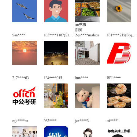
南充市
厨师
San****
183****1187@163.com
Zqs****uashida
181****215@qq.com
717****63
134****915
hun****
BFL****
zgk****cn
985****
jzx****3
sti****l