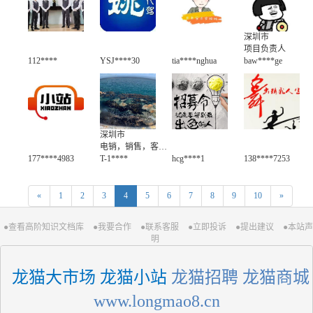
深圳市
项目负责人
112****
YSJ****30
tia****nghua
baw****ge
深圳市
电销，销售，客服等
177****4983
T-1****
hcg****1
138****7253
«
1
2
3
4
5
6
7
8
9
10
»
●查看高阶知识文档库
●我要合作
●联系客服
●立即投诉
●提出建议
●本站声
明
 龙猫大市场 龙猫小站
 龙猫招聘 龙猫商城
 www.longmao8.cn 