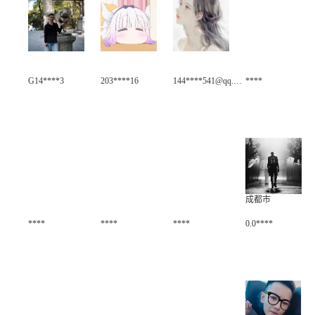
G14****3
203****16
144****541@qq.com
****
成都市
****
****
****
0.0****