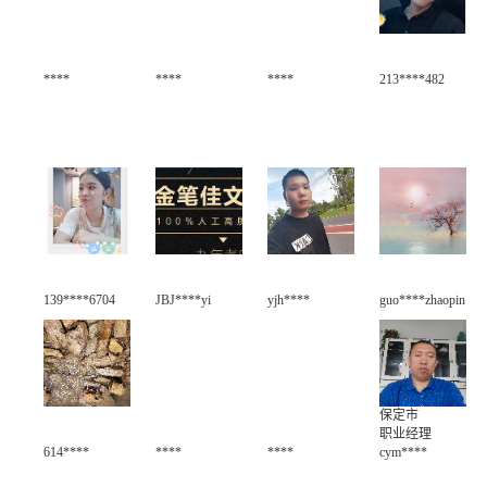
****
****
****
213****482
139****6704
JBJ****yi
yjh****
guo****zhaopin
保定市
职业经理
614****
****
****
cym****