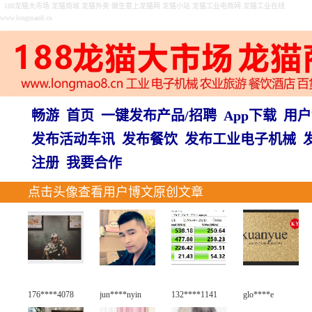
188龙猫大市场 龙猫商城 龙猫外卖 做生意上龙猫网 龙猫小站 龙猫工业电商网 龙猫工业在线
www.longmao8.cn
畅游
首页
一键发布产品/招聘
App下载
用户
发布活动车讯
发布餐饮
发布工业电子机械
注册
我要合作
点击头像查看用户博文原创文章
176****4078
jun****nyin
132****1141
glo****e