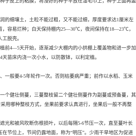
去种子皮上的粘膜，将浸好的种子平放在湿毛巾上，种子上面再盖
润的细壤土，土粒不能过粗，又不能过细，厚度要求达
1
厘米左
苗，容易烂种
；
白天保持棚内25—30
℃
，夜间保持在18—23
℃
，
人工脱壳。
植前4—5天开始，逐渐减少大棚内的小拱棚上覆盖物和进一步加
4天苗床内浇一次小水，以防散钵，以利定植。
一般要4-5年轮作一次。否则枯萎病严重；前作以水稻、玉米
留一个健壮侧蔓，三蔓整枝留二个健壮侧蔓作为副蔓或预备蔓，其
不管采用哪种整枝方式，坐果前要求认真进行，坐果后一般不再整
遮光和被风吹断伤根损叶，以后每隔5-6节压一次，直至蔓叶长
在节位上，节间仍露地面，称为“明压”。少雨干旱地区为促进