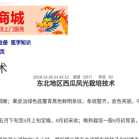
ao8.cn
注册
医学知识
页
术
2019-12-20 21:42:12
阅读（257）
评论（0）
东北地区西瓜凤光栽培技术
细嫩；果皮淡绿色底覆青黑色鲜明条纹，条斑整齐，皮色亮丽，
五月下旬至
6
月上旬定植，
8
月初采收；晚熟栽培一般
6
月初育苗