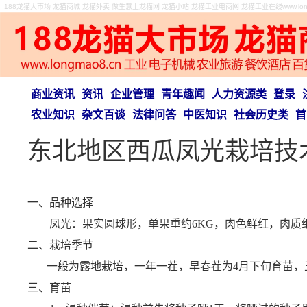
188龙猫大市场 龙猫商城 龙猫外卖 做生意上龙猫网 龙猫小站 龙猫工业电商网 龙猫工业在线www.longm
商业资讯
资讯
企业管理
青年趣闻
人力资源类
登录
农业知识
杂文百谈
法律问答
中医知识
社会历史类
首
东北地区西瓜凤光栽培技
一、品种选择
凤光：果实圆球形，单果重约
6KG
，肉色鲜红，肉质
二、栽培季节
一般为露地栽培，一年一茬，早春茬为
4
月下旬育苗，
三、
育苗