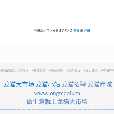
登录后才可以发表评论哦~请
登录
或
注册
●查看高阶知识文档库
●我要合作
●联系客服
●立即投诉
●提出建议
●本站声
 龙猫大市场 龙猫小站
 龙猫招聘 龙猫商城
 www.longmao8.cn 
做生意就上龙猫大市场
一一一一一一一一一一一一一一一一一一一一一一一