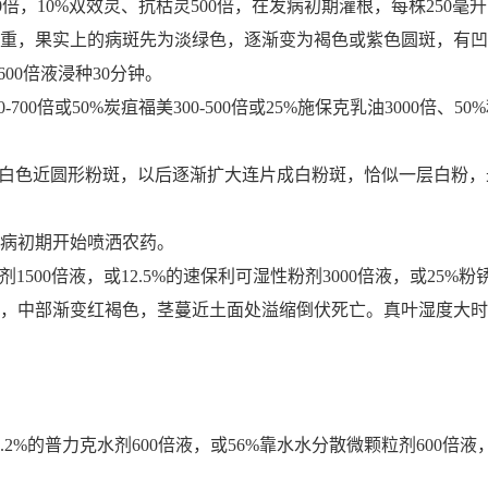
0倍，10%双效灵、抗枯灵500倍，在发病初期灌根，每株250毫升，
重，果实上的病斑先为淡绿色，逐渐变为褐色或紫色圆斑，有凹
600倍液浸种30分钟。
倍或50%炭疽福美300-500倍或25%施保克乳油3000倍、50
生白色近圆形粉斑，以后逐渐扩大连片成白粉斑，恰似一层白粉
病初期开始喷洒农药。
剂1500倍液，或12.5%的速保利可湿性粉剂3000倍液，或25
，中部渐变红褐色，茎蔓近土面处溢缩倒伏死亡。真叶湿度大时
的普力克水剂600倍液，或56%靠水水分散微颗粒剂600倍液，或4