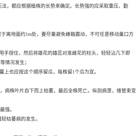
压法，都应根据植株的长势来确定。长势强的应采取重压、勤
置于离地面约1m处，要尽量避免蜂箱震动，不可任意移动巢口方
向用手捏住，然后将雄花的雄蕊对准雌花的柱头，轻轻沾几下即
瓜等情况发生；
蔓上也应按这个顺序留瓜，每株留1个瓜为宜。
，病株叶片自下而上枯萎，最后全株死亡。纵剖病茎，维管束变
最强。
减轻枯萎病的发生。