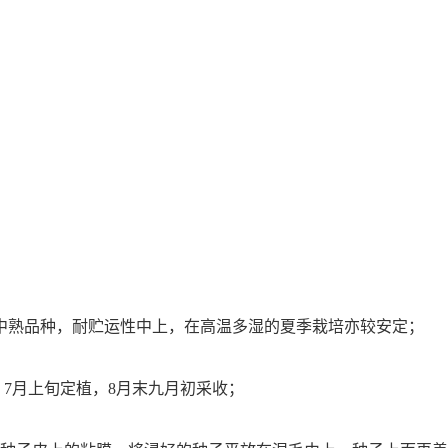
中熟品种，耐贮运性中上，在高温多湿的夏季栽培亦较安定；
，
7
月上旬定植，
8
月末九月初采收；