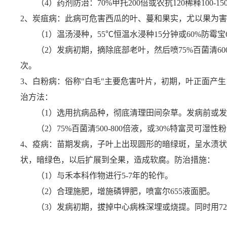
（4）药剂防治：70%甲托200倍或农抗120稀释100-15
2、
炭疽病：此病可危害西瓜的叶、蔓和果实，尤以果为害
（1）温汤浸种，55
℃
恒温水浸种15分钟或60%防霉宝
（2）发病初期，摘除底部老叶，然后喷75%百菌清600-700
次。
3、
白粉病：俗称"白毛"主要危害叶片，初期，叶正面产
治
方法
：
（1）选用抗病品种，彻底清理田间杂草。发病前或发
（2）75%百菌清500-800倍液，或30%特富灵可湿性粉
4、
疫病：苗期发病，子叶上出现圆形的暗绿斑，呈水渍状
状，暗绿色，以后扩展到全果，造成软腐。防治措施：
（1）与禾本科作物进行5-7年的轮作。
（2）合理施肥，增施磷钾肥，喷富尔655液面肥。
（3）发病初期，拔掉中心病株深埋或烧提。同时用72.2%