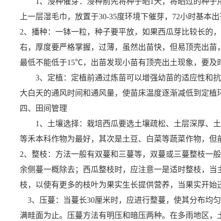
1、浸种催芽：浸种前先将种子晒1天，将晒过的种
上一层湿毛巾，放置于30-35度环境下催芽，72小时基本出
2、播种：
一钵一粒，种子要平放，如果西瓜芽比较长的，
右，厚度要严格掌握，过薄，虽然出苗快，但易顶壳出苗
最低不能低于15
℃，
出苗发现小苗有顶壳出土现象，要及
3、定植：
定植前通过炼苗可以增强幼苗的适应性和抗
大白天的通风时间和通风量，使苗床温度逐渐减低到定植
四、田间管理
1、土壤选择：栽培西瓜要选土壤疏松、土层深厚、土壤
等禾本科作物为最好，其次是土豆、白菜等蔬菜作物，但
2、整枝：方法一般有双蔓和三蔓等，双蔓或三蔓整枝一
余侧蔓一概除去；西瓜整枝时，应注意一是适时整枝，当主蔓
枝，以使有更多的枝叶为果实生长提供营养，当果实开始
3、压蔓：当蔓长30厘米时，应进行整蔓，使其分布均匀
满畦面为止。压蔓方法有明压和暗压两种。在多雨地区，