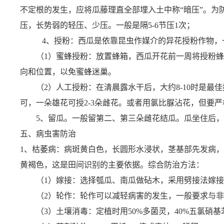
不定根的发生，应将瓜藤理直全部埋入土中称“暗压”。
压，长势弱的轻压、少压。一般是隔5-6节压1次；
4、授粉：西瓜是依靠昆虫作媒介的异花授粉作物，
（1）蜜蜂授粉：放置蜂箱，
西瓜开花前一周将授粉蜂，
向和位置，以免蜜蜂迷巢。
（2）人工授粉：在清晨露水干后，大约8-10时是最
可，一朵雄花可授2-3朵雌花。或者用氯比脲沾花，但要
5、留瓜。一般留第二、第三朵雌花结瓜。瓜坐住后，按
五、病虫害防治
1、
枯萎病：病斑黄白色，长圆形水浸状，茎基部先发病，
黄褐色，这是田间识别的主要依据。综合防治
方法
：
（1）嫁接：选择瓠瓜、南瓜做砧木，采用劈接法嫁接
（2）轮作：轮作可以减轻病害的发生，一般要求与非瓜
（3）土壤消毒：定植时用50%多菌灵，40%五氯硝基苯粉剂