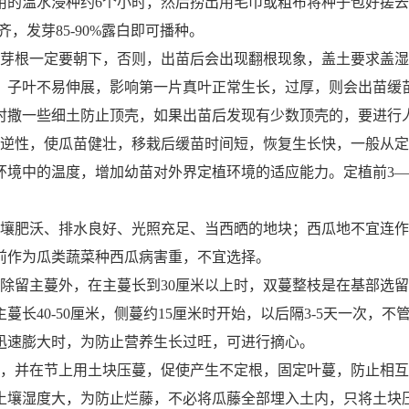
子用的温水浸种约6个小时，然后捞出用毛巾或粗布将种子包好搓
齐，发芽85-90%露白即可播种。
芽根一定要朝下，否则，出苗后会出现翻根现象
，
盖土要求盖湿
，子叶不易伸展，影响第一片真叶正常生长，过厚，则会出苗缓
时撒一些细土防止顶壳
，
如果出苗后发现有少数顶壳的，要进行
逆性，使瓜苗健壮，移栽后缓苗时间短，恢复生长快，一般从定
环境中的温度，增加幼苗对外界定植环境的适应能力。定植前3—
肥沃、排水良好、光照充足、当西晒的地块；西瓜地不宜连作、
前作为瓜类蔬菜种西瓜病害重，不宜选择。
般除留主蔓外，在主蔓长到30厘米以上时，双蔓整枝是在基部选
长40-50厘米，侧蔓约15厘米时开始，以后隔3-5天一次，
迅速膨大时，为防止营养生长过旺，可进行摘心。
，并在节上用土块压蔓，促使产生不定根，固定叶蔓，防止相互
土壤湿度大，为防止烂藤，不必将瓜藤全部埋入土内，只将土块压