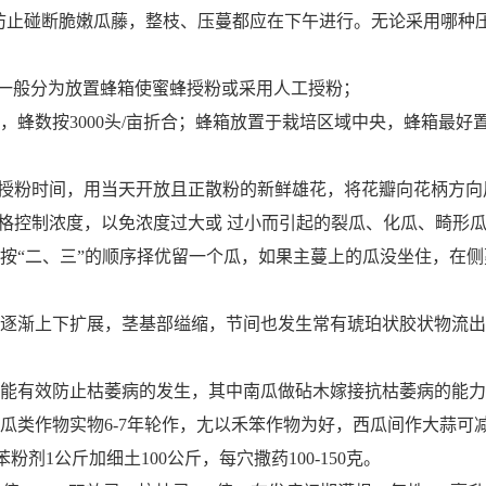
为防止碰断脆嫩瓜藤，整枝、压蔓都应在下午进行。无论采用哪种
一般分为放置蜂箱使蜜蜂授粉或采用人工授粉；
蜂数按3000头/亩折合
；
蜂箱放置于
栽培区域
中央，蜂箱最好
佳授粉时间，用当天开放且正散粉的新鲜雄花，将花瓣向花柄方
严格控制浓度，以免浓度过大或 过小而引起的裂瓜、化瓜、畸形
“二、三”的顺序择优留一个瓜，如果主蔓上的瓜没坐住，在侧
逐渐上下扩展，茎基部缢缩，节间也发生常有琥珀状胶状物流出
能有效防止枯萎病的发生，其中南瓜做砧木嫁接抗枯萎病的能力
类作物实物6-7年轮作，尢以禾笨作物为好，西瓜间作大蒜可
1公斤加细土100公斤，每穴撒药100-150克。