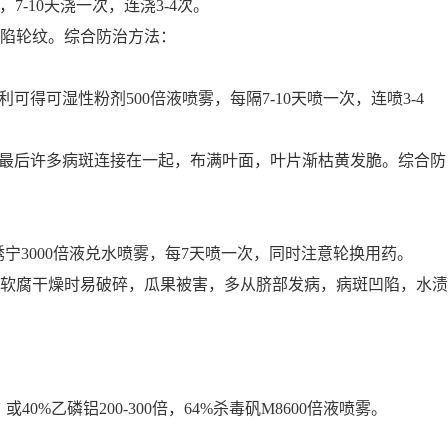
7-10天浇一次，连浇3-4次。
陷轮纹。综合防治
方法
：
%利可得可湿性粉剂500倍液喷雾，每隔7-10天喷一次，连喷3-4
，最后许多病斑连接在一起，布满叶面，叶片渐枯黄发脆。综合防
%粉锈宁3000倍液兑水喷雾，每7天喷一次，同时注意轮换用药。
软腐干燥时易破碎，瓜果被害，多从脐部发病，病斑凹陷，水渍
0%乙磷铝200-300倍，64%杀毒矾M8600倍液喷雾。